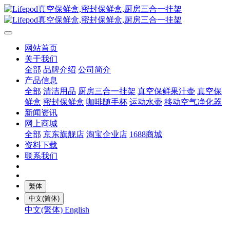
网站首页
关于我们
全部
品牌介绍
公司简介
产品信息
全部
清洁用品
厨房三合一挂架
真空保鲜果汁壶
真空保
鲜盒
密封保鲜盒
咖啡随手杯
运动水壶
移动空气净化器
新闻资讯
网上商城
全部
京东旗舰店
淘宝企业店
1688商城
资料下载
联系我们
繁体
中文(简体)
中文(繁体)
English