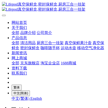
网站首页
关于我们
全部
品牌介绍
公司简介
产品信息
全部
清洁用品
厨房三合一挂架
真空保鲜果汁壶
真空保
鲜盒
密封保鲜盒
咖啡随手杯
运动水壶
移动空气净化器
新闻资讯
网上商城
全部
京东旗舰店
淘宝企业店
1688商城
资料下载
联系我们
繁体
中文(简体)
中文(繁体)
English