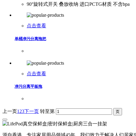
90°旋转式开关 叠放收纳 进口PCTG材质 不含bpa
点击查看
单桶净污分离拖把
点击查看
净污分离平板拖
上一页
1
2
3
下一页
转至第
源自香港，专注家居用品领域45年，我们致力于解决人们居