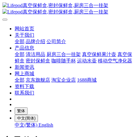
网站首页
关于我们
全部
品牌介绍
公司简介
产品信息
全部
清洁用品
厨房三合一挂架
真空保鲜果汁壶
真空保
鲜盒
密封保鲜盒
咖啡随手杯
运动水壶
移动空气净化器
新闻资讯
网上商城
全部
京东旗舰店
淘宝企业店
1688商城
资料下载
联系我们
繁体
中文(简体)
中文(繁体)
English